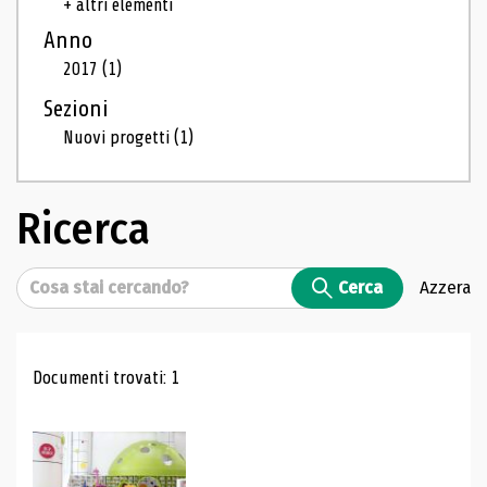
+ altri elementi
Anno
2017
(1)
Sezioni
Nuovi progetti
(1)
Ricerca
Cerca
Cerca
Azzera
Risultati di ricerca
Documenti trovati: 1