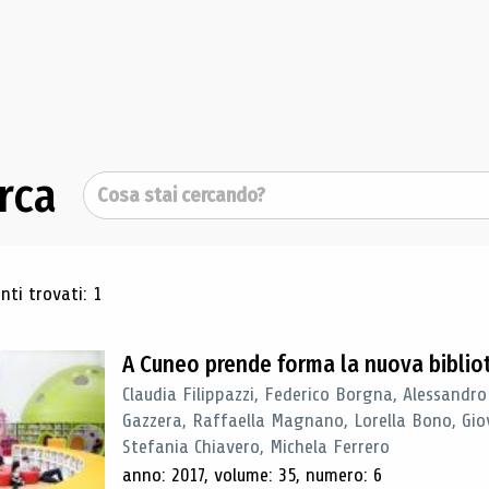
rca
Cerca
ultati di ricerca
ti trovati: 1
A Cuneo prende forma la nuova biblio
Claudia Filippazzi, Federico Borgna, Alessandro
Gazzera, Raffaella Magnano, Lorella Bono, Gio
Stefania Chiavero, Michela Ferrero
anno: 2017, volume: 35, numero: 6