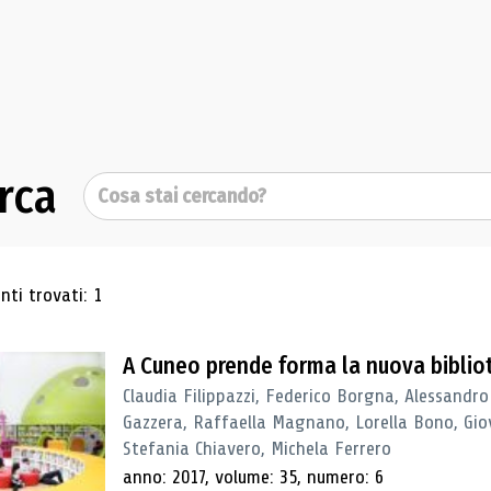
rca
Cerca
ultati di ricerca
ti trovati: 1
A Cuneo prende forma la nuova biblio
Claudia Filippazzi, Federico Borgna, Alessandro
Gazzera, Raffaella Magnano, Lorella Bono, Gio
Stefania Chiavero, Michela Ferrero
anno: 2017, volume: 35, numero: 6