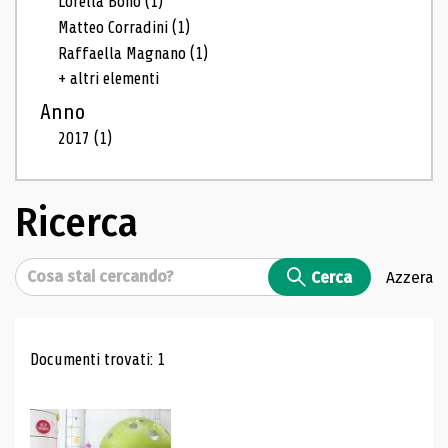
Lorella Bono
(1)
Matteo Corradini
(1)
Raffaella Magnano
(1)
+ altri elementi
Anno
2017
(1)
Ricerca
Cerca
Cerca
Azzera
Risultati di ricerca
Documenti trovati: 1