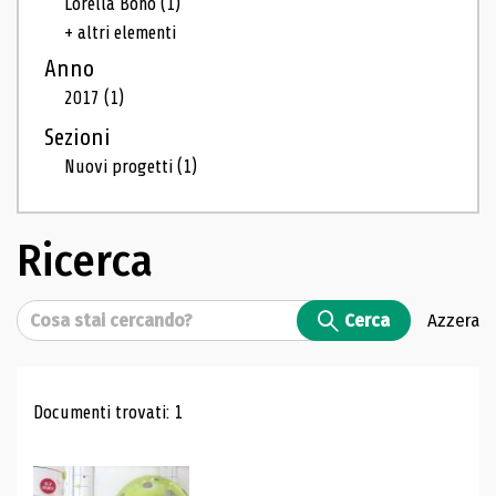
Lorella Bono
(1)
+ altri elementi
Anno
2017
(1)
Sezioni
Nuovi progetti
(1)
Ricerca
Cerca
Cerca
Azzera
Risultati di ricerca
Documenti trovati: 1