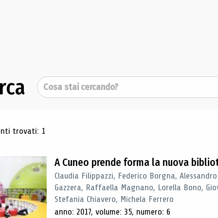
rca
Cerca
ultati di ricerca
ti trovati: 1
A Cuneo prende forma la nuova biblio
Claudia Filippazzi, Federico Borgna, Alessandro
Gazzera, Raffaella Magnano, Lorella Bono, Gio
Stefania Chiavero, Michela Ferrero
anno: 2017, volume: 35, numero: 6