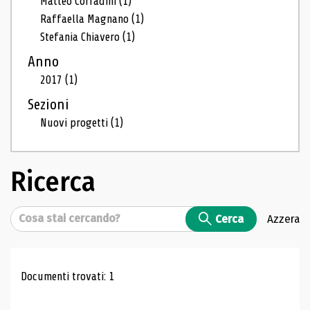
Matteo Corradini
(1)
Raffaella Magnano
(1)
Stefania Chiavero
(1)
Anno
2017
(1)
Sezioni
Nuovi progetti
(1)
Ricerca
Cerca
Cerca
Azzera
Risultati di ricerca
Documenti trovati: 1