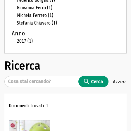
Federico Borgna
(1)
Giovanna Ferro
(1)
Michela Ferrero
(1)
Stefania Chiavero
(1)
Anno
2017
(1)
Ricerca
Cerca
Cerca
Azzera
Risultati di ricerca
Documenti trovati: 1