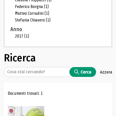
Federico Borgna
(1)
Matteo Corradini
(1)
Stefania Chiavero
(1)
Anno
2017
(1)
Ricerca
Cerca
Cerca
Azzera
Risultati di ricerca
Documenti trovati: 1