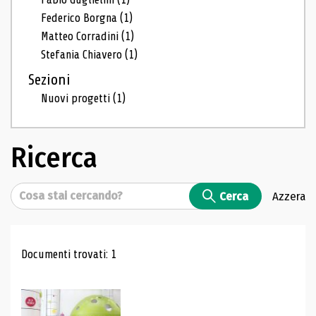
Federico Borgna
(1)
Matteo Corradini
(1)
Stefania Chiavero
(1)
Sezioni
Nuovi progetti
(1)
Ricerca
Cerca
Cerca
Azzera
Risultati di ricerca
Documenti trovati: 1