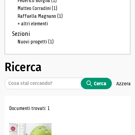
Federico Borgna
(1)
Matteo Corradini
(1)
Raffaella Magnano
(1)
+ altri elementi
Sezioni
Nuovi progetti
(1)
Ricerca
Cerca
Cerca
Azzera
Risultati di ricerca
Documenti trovati: 1