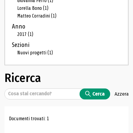
Giovanna Ferro
(1)
Lorella Bono
(1)
Matteo Corradini
(1)
Anno
2017
(1)
Sezioni
Nuovi progetti
(1)
Ricerca
Cerca
Cerca
Azzera
Risultati di ricerca
Documenti trovati: 1