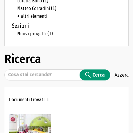
Lorella Bono
(1)
Matteo Corradini
(1)
+ altri elementi
Sezioni
Nuovi progetti
(1)
Ricerca
Cerca
Cerca
Azzera
Risultati di ricerca
Documenti trovati: 1