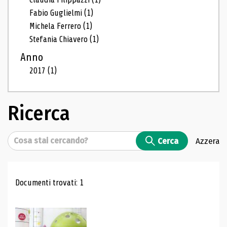
Fabio Guglielmi
(1)
Michela Ferrero
(1)
Stefania Chiavero
(1)
Anno
2017
(1)
Ricerca
Cerca
Cerca
Azzera
Risultati di ricerca
Documenti trovati: 1