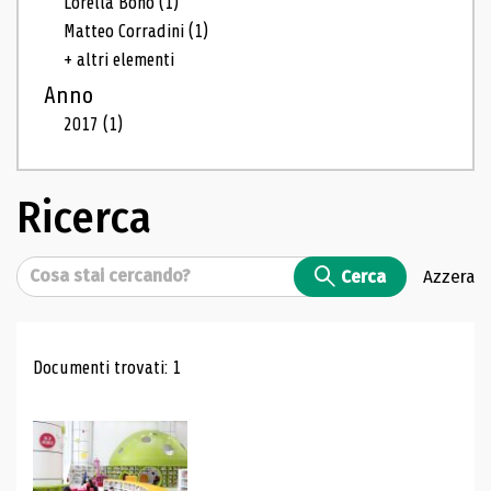
Lorella Bono
(1)
Matteo Corradini
(1)
+ altri elementi
Anno
2017
(1)
Ricerca
Cerca
Cerca
Azzera
Risultati di ricerca
Documenti trovati: 1