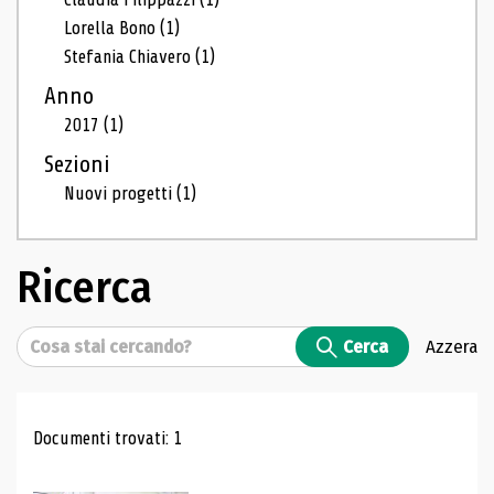
Lorella Bono
(1)
Stefania Chiavero
(1)
Anno
2017
(1)
Sezioni
Nuovi progetti
(1)
Ricerca
Cerca
Cerca
Azzera
Risultati di ricerca
Documenti trovati: 1