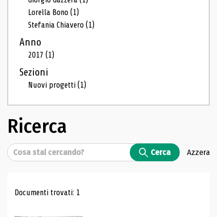
Lorella Bono
(1)
Stefania Chiavero
(1)
Anno
2017
(1)
Sezioni
Nuovi progetti
(1)
Ricerca
Cerca
Cerca
Azzera
Risultati di ricerca
Documenti trovati: 1