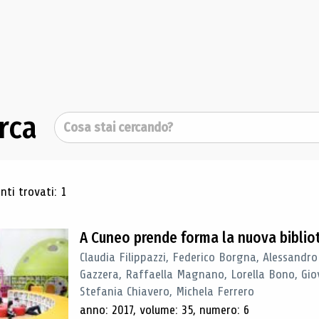
rca
Cerca
ultati di ricerca
ti trovati: 1
A Cuneo prende forma la nuova biblio
Claudia Filippazzi, Federico Borgna, Alessandro
Gazzera, Raffaella Magnano, Lorella Bono, Gio
Stefania Chiavero, Michela Ferrero
anno: 2017, volume: 35, numero: 6