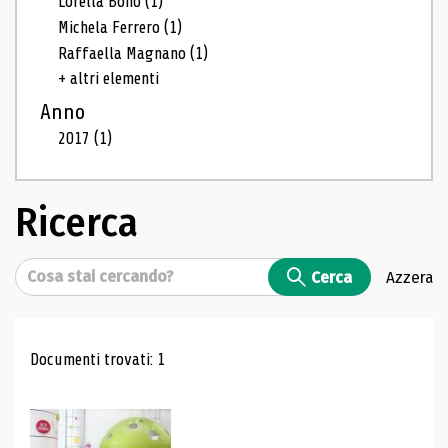
Lorella Bono
(1)
Michela Ferrero
(1)
Raffaella Magnano
(1)
+ altri elementi
Anno
2017
(1)
Ricerca
Cerca
Cerca
Azzera
Risultati di ricerca
Documenti trovati: 1