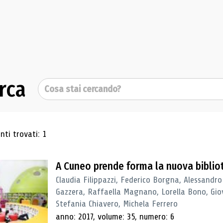
rca
Cerca
ultati di ricerca
ti trovati: 1
A Cuneo prende forma la nuova biblio
Claudia Filippazzi, Federico Borgna, Alessandro
Gazzera, Raffaella Magnano, Lorella Bono, Gio
Stefania Chiavero, Michela Ferrero
anno: 2017, volume: 35, numero: 6