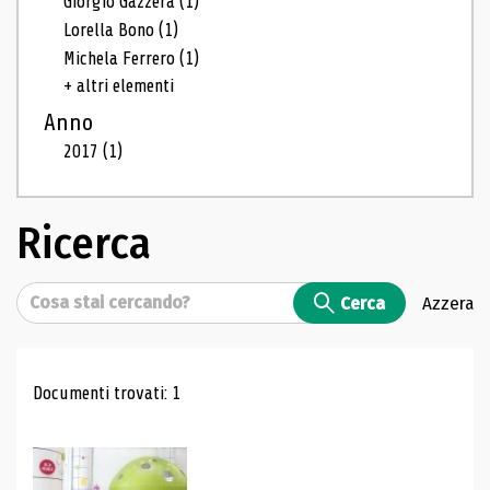
Giorgio Gazzera
(1)
Lorella Bono
(1)
Michela Ferrero
(1)
+ altri elementi
Anno
2017
(1)
Ricerca
Cerca
Cerca
Azzera
Risultati di ricerca
Documenti trovati: 1