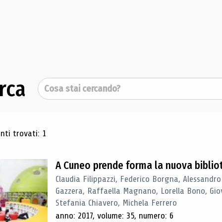
rca
Cerca
ultati di ricerca
ti trovati: 1
A Cuneo prende forma la nuova biblio
Claudia Filippazzi, Federico Borgna, Alessandro
Gazzera, Raffaella Magnano, Lorella Bono, Gio
Stefania Chiavero, Michela Ferrero
anno: 2017, volume: 35, numero: 6