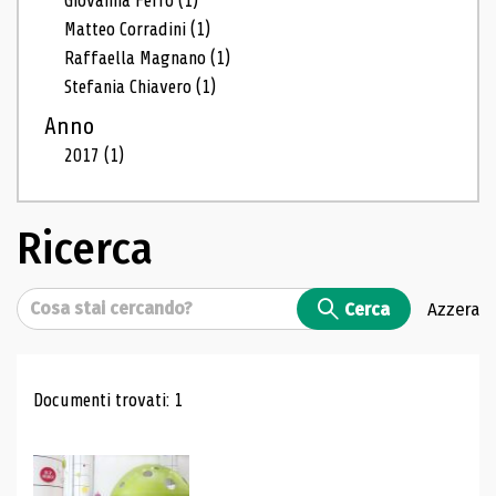
Giovanna Ferro
(1)
Matteo Corradini
(1)
Raffaella Magnano
(1)
Stefania Chiavero
(1)
Anno
2017
(1)
Ricerca
Cerca
Cerca
Azzera
Risultati di ricerca
Documenti trovati: 1