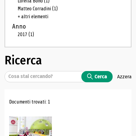
Lorella Bono
(1)
Matteo Corradini
(1)
+ altri elementi
Anno
2017
(1)
Ricerca
Cerca
Cerca
Azzera
Risultati di ricerca
Documenti trovati: 1