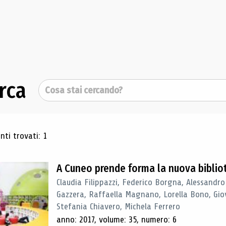
rca
Cerca
ultati di ricerca
ti trovati: 1
A Cuneo prende forma la nuova biblio
Claudia Filippazzi, Federico Borgna, Alessandro
Gazzera, Raffaella Magnano, Lorella Bono, Gio
Stefania Chiavero, Michela Ferrero
anno: 2017, volume: 35, numero: 6