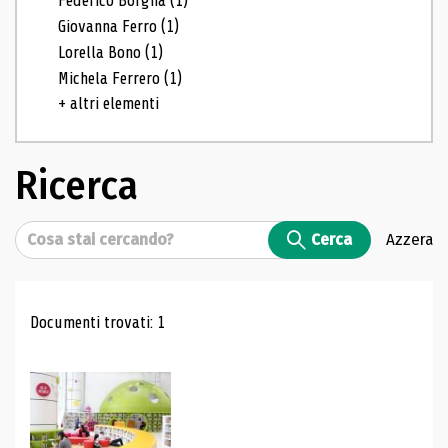
Federico Borgna
(1)
Giovanna Ferro
(1)
Lorella Bono
(1)
Michela Ferrero
(1)
+ altri elementi
Ricerca
Cerca
Cerca
Azzera
Risultati di ricerca
Documenti trovati: 1