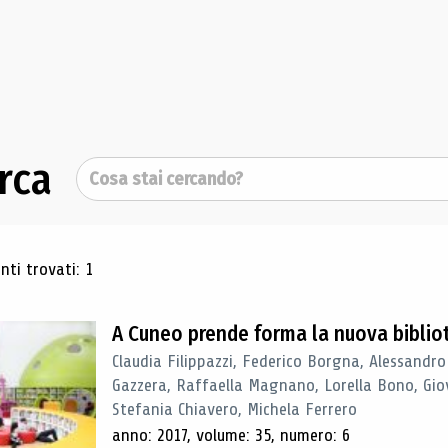
rca
Cerca
ultati di ricerca
ti trovati: 1
A Cuneo prende forma la nuova biblio
Claudia Filippazzi, Federico Borgna, Alessandro
Gazzera, Raffaella Magnano, Lorella Bono, Gio
Stefania Chiavero, Michela Ferrero
anno: 2017, volume: 35, numero: 6