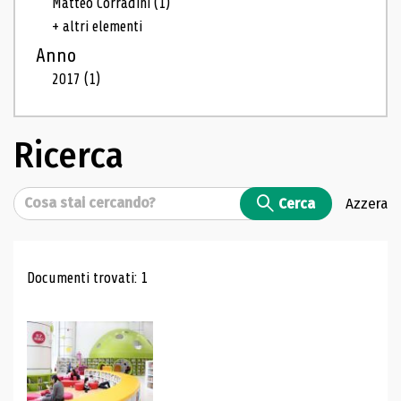
Matteo Corradini
(1)
+ altri elementi
Anno
2017
(1)
Ricerca
Cerca
Cerca
Azzera
Risultati di ricerca
Documenti trovati: 1