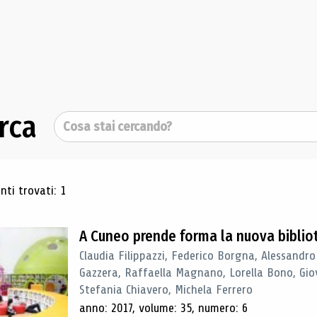
rca
Cerca
ultati di ricerca
ti trovati: 1
A Cuneo prende forma la nuova biblio
Claudia Filippazzi, Federico Borgna, Alessandro
Gazzera, Raffaella Magnano, Lorella Bono, Gio
Stefania Chiavero, Michela Ferrero
anno: 2017, volume: 35, numero: 6