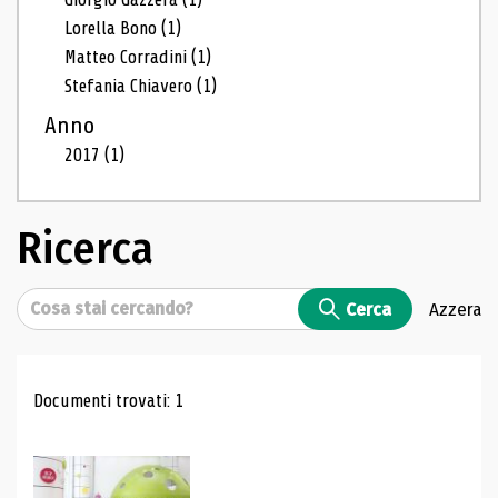
Lorella Bono
(1)
Matteo Corradini
(1)
Stefania Chiavero
(1)
Anno
2017
(1)
Ricerca
Cerca
Cerca
Azzera
Risultati di ricerca
Documenti trovati: 1