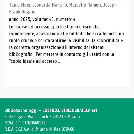
Tania Maio, Leonarda Martino, Marcello Ranieri, Joseph
Frank Rogani
anno: 2025, volume: 43, numero: 4
Le risorse ad accesso aperto stanno crescendo
rapidamente, assegnando alle biblioteche accademiche un
ruolo cruciale nel garantirne la visibilità, la scopribilità e
la corretta organizzazione all'interno dei sistemi
bibliografici. Per mettere in contatto gli utenti con la
“copia ideale ad accesso ...
Biblioteche oggi - EDITRICE BIBLIOGRAFICA srl
Sede legale: Via Lesmi 6 - 20123 - Milano
P.IVA, C.F. 01823660152
R.E.A. C.C.I.A.A. di Milano N. Rea 878486