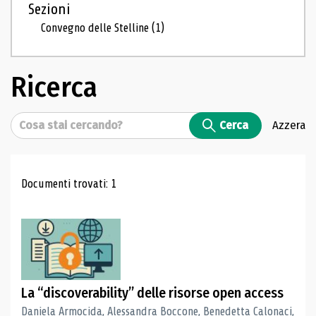
Sezioni
Convegno delle Stelline
(1)
Ricerca
Cerca
Cerca
Azzera
Risultati di ricerca
Documenti trovati: 1
La “discoverability” delle risorse open access
Daniela Armocida, Alessandra Boccone, Benedetta Calonaci,