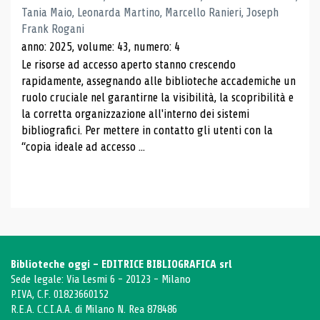
Tania Maio, Leonarda Martino, Marcello Ranieri, Joseph
Frank Rogani
anno: 2025, volume: 43, numero: 4
Le risorse ad accesso aperto stanno crescendo
rapidamente, assegnando alle biblioteche accademiche un
ruolo cruciale nel garantirne la visibilità, la scopribilità e
la corretta organizzazione all'interno dei sistemi
bibliografici. Per mettere in contatto gli utenti con la
“copia ideale ad accesso ...
Biblioteche oggi - EDITRICE BIBLIOGRAFICA srl
Sede legale: Via Lesmi 6 - 20123 - Milano
P.IVA, C.F. 01823660152
R.E.A. C.C.I.A.A. di Milano N. Rea 878486