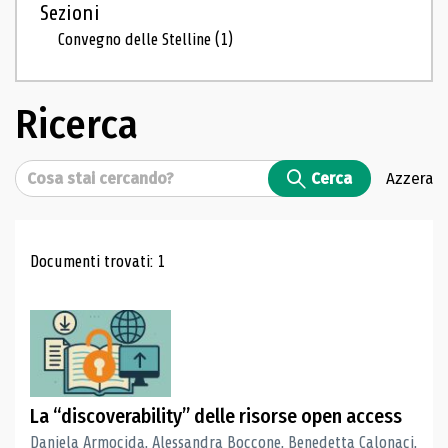
Sezioni
Convegno delle Stelline
(1)
Ricerca
Cerca
Cerca
Azzera
Risultati di ricerca
Documenti trovati: 1
La “discoverability” delle risorse open access
Daniela Armocida, Alessandra Boccone, Benedetta Calonaci,