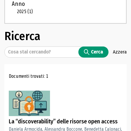
Anno
2025
(1)
Ricerca
Cerca
Cerca
Azzera
Risultati di ricerca
Documenti trovati: 1
La “discoverability” delle risorse open access
Daniela Armocida, Alessandra Boccone, Benedetta Calonaci,