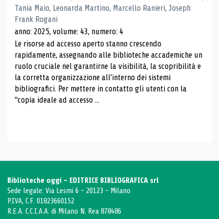
Tania Maio, Leonarda Martino, Marcello Ranieri, Joseph
Frank Rogani
anno: 2025, volume: 43, numero: 4
Le risorse ad accesso aperto stanno crescendo
rapidamente, assegnando alle biblioteche accademiche un
ruolo cruciale nel garantirne la visibilità, la scopribilità e
la corretta organizzazione all'interno dei sistemi
bibliografici. Per mettere in contatto gli utenti con la
“copia ideale ad accesso ...
Biblioteche oggi - EDITRICE BIBLIOGRAFICA srl
Sede legale: Via Lesmi 6 - 20123 - Milano
P.IVA, C.F. 01823660152
R.E.A. C.C.I.A.A. di Milano N. Rea 878486