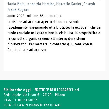
Tania Maio, Leonarda Martino, Marcello Ranieri, Joseph
Frank Rogani
anno: 2025, volume: 43, numero: 4
Le risorse ad accesso aperto stanno crescendo
rapidamente, assegnando alle biblioteche accademiche un
ruolo cruciale nel garantirne la visibilità, la scopribilità e
la corretta organizzazione all'interno dei sistemi
bibliografici. Per mettere in contatto gli utenti con la
“copia ideale ad accesso ...
Biblioteche oggi - EDITRICE BIBLIOGRAFICA srl
Sede legale: Via Lesmi 6 - 20123 - Milano
P.IVA, C.F. 01823660152
R.E.A. C.C.I.A.A. di Milano N. Rea 878486