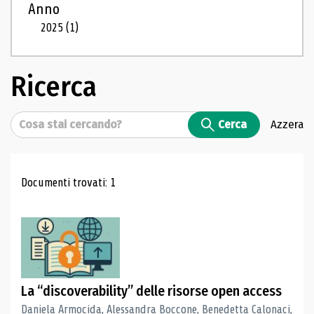
Anno
2025
(1)
Ricerca
Cerca
Cerca
Azzera
Risultati di ricerca
Documenti trovati: 1
La “discoverability” delle risorse open access
Daniela Armocida, Alessandra Boccone, Benedetta Calonaci,