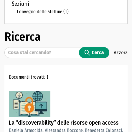
Sezioni
Convegno delle Stelline
(1)
Ricerca
Cerca
Cerca
Azzera
Risultati di ricerca
Documenti trovati: 1
La “discoverability” delle risorse open access
Daniela Armocida, Alessandra Boccone, Benedetta Calonaci,