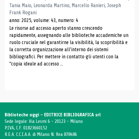
Tania Maio, Leonarda Martino, Marcello Ranieri, Joseph
Frank Rogani
anno: 2025, volume: 43, numero: 4
Le risorse ad accesso aperto stanno crescendo
rapidamente, assegnando alle biblioteche accademiche un
ruolo cruciale nel garantirne la visibilità, la scopribilità e
la corretta organizzazione all'interno dei sistemi
bibliografici. Per mettere in contatto gli utenti con la
“copia ideale ad accesso ...
Biblioteche oggi - EDITRICE BIBLIOGRAFICA srl
Sede legale: Via Lesmi 6 - 20123 - Milano
P.IVA, C.F. 01823660152
R.E.A. C.C.I.A.A. di Milano N. Rea 878486