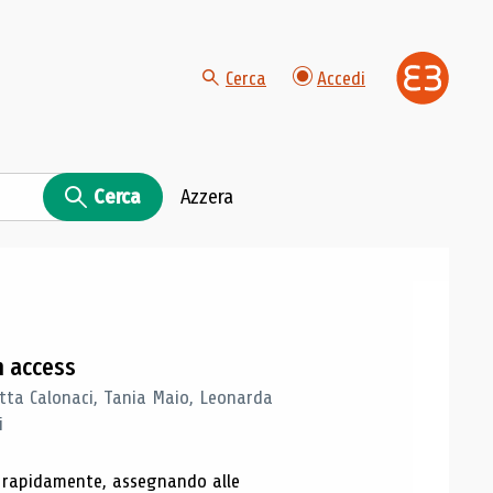
Cerca
Accedi
Cerca
Azzera
n access
tta Calonaci, Tania Maio, Leonarda
i
o rapidamente, assegnando alle