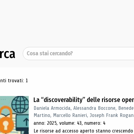
rca
Cerca
ultati di ricerca
ti trovati: 1
La “discoverability” delle risorse ope
Daniela Armocida, Alessandra Boccone, Benede
Martino, Marcello Ranieri, Joseph Frank Rogan
anno: 2025, volume: 43, numero: 4
Le risorse ad accesso aperto stanno crescend