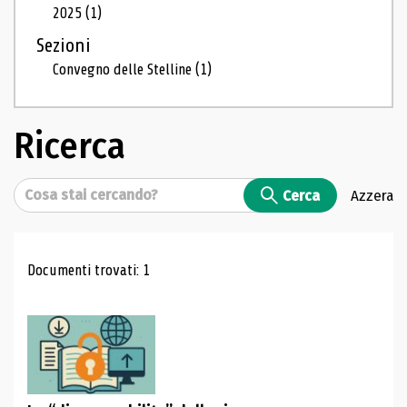
2025
(1)
Sezioni
Convegno delle Stelline
(1)
Ricerca
Cerca
Cerca
Azzera
Risultati di ricerca
Documenti trovati: 1