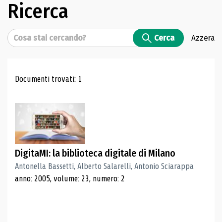
Ricerca
Cerca
Cerca
Azzera
Risultati di ricerca
Documenti trovati: 1
DigitaMI: la biblioteca digitale di Milano
Antonella Bassetti, Alberto Salarelli, Antonio Sciarappa
anno: 2005, volume: 23, numero: 2