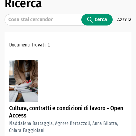
Ricerca
Cerca
Cerca
Azzera
Risultati di ricerca
Documenti trovati: 1
Cultura, contratti e condizioni di lavoro - Open
Access
Maddalena Battaggia, Agnese Bertazzoli, Anna Bilotta,
Chiara Faggiolani