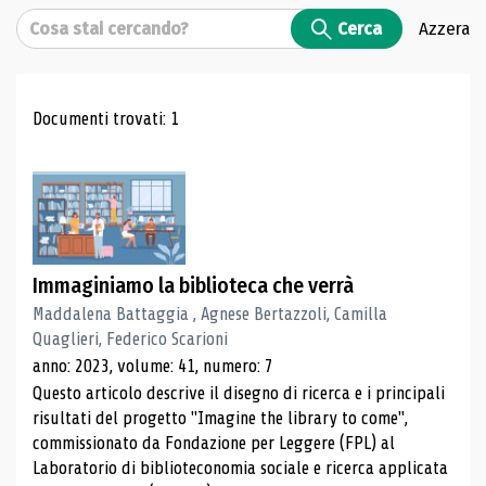
Cerca
Cerca
Azzera
Risultati di ricerca
Documenti trovati: 1
Immaginiamo la biblioteca che verrà
Maddalena Battaggia , Agnese Bertazzoli, Camilla
Quaglieri, Federico Scarioni
anno: 2023, volume: 41, numero: 7
Questo articolo descrive il disegno di ricerca e i principali
risultati del progetto "Imagine the library to come",
commissionato da Fondazione per Leggere (FPL) al
Laboratorio di biblioteconomia sociale e ricerca applicata