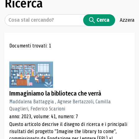
Ricerca
Cerca
Cerca
Azzera
Risultati di ricerca
Documenti trovati: 1
Immaginiamo la biblioteca che verrà
Maddalena Battaggia , Agnese Bertazzoli, Camilla
Quaglieri, Federico Scarioni
anno: 2023, volume: 41, numero: 7
Questo articolo descrive il disegno di ricerca e i principali
risultati del progetto "Imagine the library to come",
commissionato da Fondazione per Leggere (FPL) al