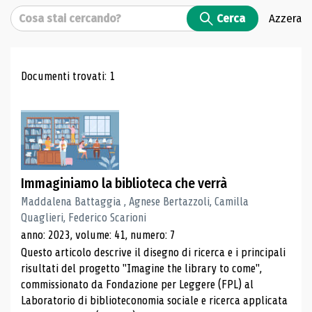
Cerca
Cerca
Azzera
Risultati di ricerca
Documenti trovati: 1
Immaginiamo la biblioteca che verrà
Maddalena Battaggia , Agnese Bertazzoli, Camilla
Quaglieri, Federico Scarioni
anno: 2023, volume: 41, numero: 7
Questo articolo descrive il disegno di ricerca e i principali
risultati del progetto "Imagine the library to come",
commissionato da Fondazione per Leggere (FPL) al
Laboratorio di biblioteconomia sociale e ricerca applicata