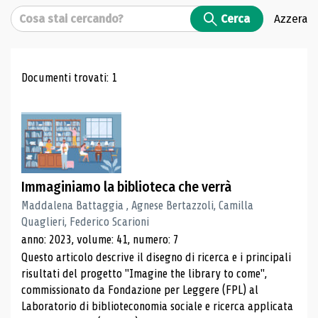
Cerca
Cerca
Azzera
Risultati di ricerca
Documenti trovati: 1
Immaginiamo la biblioteca che verrà
Maddalena Battaggia , Agnese Bertazzoli, Camilla
Quaglieri, Federico Scarioni
anno: 2023, volume: 41, numero: 7
Questo articolo descrive il disegno di ricerca e i principali
risultati del progetto "Imagine the library to come",
commissionato da Fondazione per Leggere (FPL) al
Laboratorio di biblioteconomia sociale e ricerca applicata